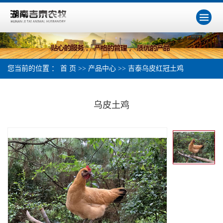
您当前的位置 ：
首 页
>>
产品中心
>>
吉泰乌皮红冠土鸡
乌皮土鸡