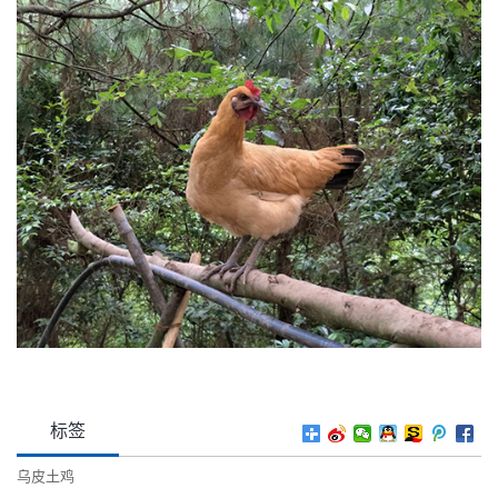
标签
乌皮土鸡